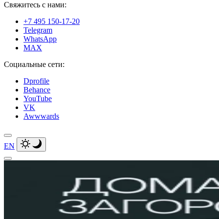
Свяжитесь с нами:
+7 495 150-17-20
Telegram
WhatsApp
MAX
Социальные сети:
Dprofile
Behance
YouTube
VK
Awwwards
EN