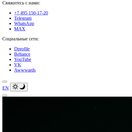
Свяжитесь с нами:
+7 495 150-17-20
Telegram
WhatsApp
MAX
Социальные сети:
Dprofile
Behance
YouTube
VK
Awwwards
EN