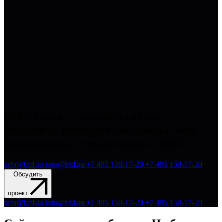
Веб-студия — создаём сайты,
лендинги, интернет-магазины, web-
приложения, crm-системы с 2011г.
info@bfd.su
info@bfd.su
+7 495 150-17-20
+7 495 150-17-20
Обсудить
проект
info@bfd.su
info@bfd.su
+7 495 150-17-20
+7 495 150-17-20