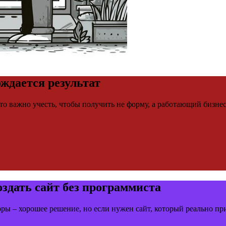
ождается результат
 Что важно учесть, чтобы получить не форму, а работающий бизне
здать сайт без программиста
ры – хорошее решение, но если нужен сайт, который реально при