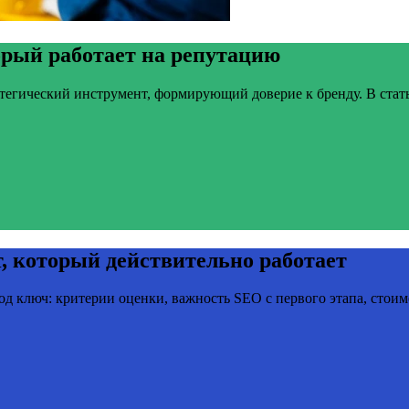
орый работает на репутацию
тегический инструмент, формирующий доверие к бренду. В статье
т, который действительно работает
од ключ: критерии оценки, важность SEO с первого этапа, стоимо