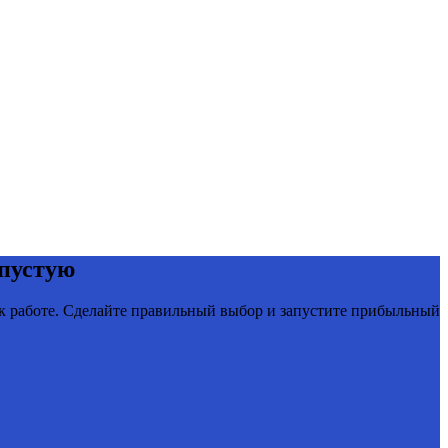
впустую
д к работе. Сделайте правильный выбор и запустите прибыльный