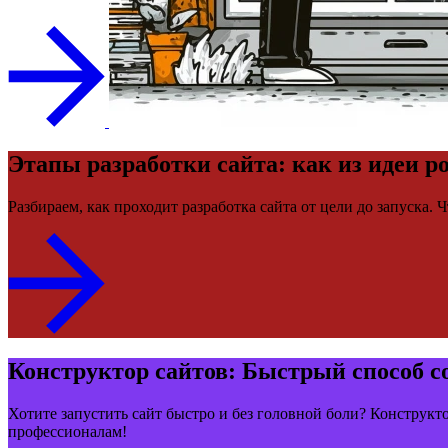
Этапы разработки сайта: как из идеи р
Разбираем, как проходит разработка сайта от цели до запуска.
Конструктор сайтов: Быстрый способ со
Хотите запустить сайт быстро и без головной боли? Конструкто
профессионалам!