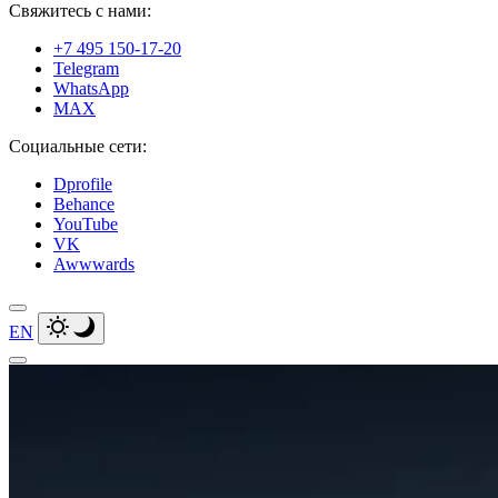
Свяжитесь с нами:
+7 495 150-17-20
Telegram
WhatsApp
MAX
Социальные сети:
Dprofile
Behance
YouTube
VK
Awwwards
EN