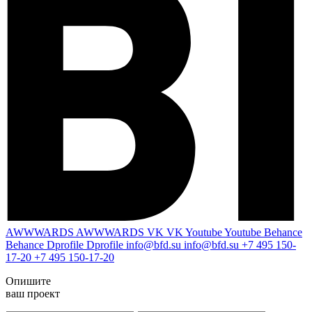
AWWWARDS
AWWWARDS
VK
VK
Youtube
Youtube
Behance
Behance
Dprofile
Dprofile
info@bfd.su
info@bfd.su
+7 495 150-
17-20
+7 495 150-17-20
Опишите
ваш проект