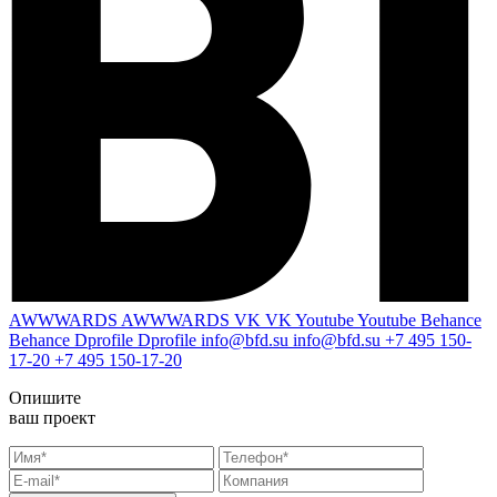
AWWWARDS
AWWWARDS
VK
VK
Youtube
Youtube
Behance
Behance
Dprofile
Dprofile
info@bfd.su
info@bfd.su
+7 495 150-
17-20
+7 495 150-17-20
Опишите
ваш проект