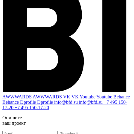
AWWWARDS
AWWWARDS
VK
VK
Youtube
Youtube
Behance
Behance
Dprofile
Dprofile
info@bfd.su
info@bfd.su
+7 495 150-
17-20
+7 495 150-17-20
Опишите
ваш проект