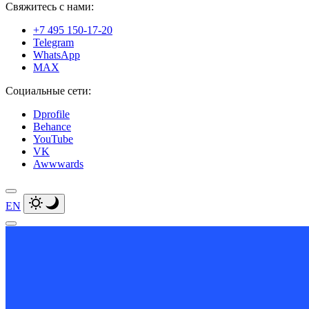
Свяжитесь с нами:
+7 495 150-17-20
Telegram
WhatsApp
MAX
Социальные сети:
Dprofile
Behance
YouTube
VK
Awwwards
EN