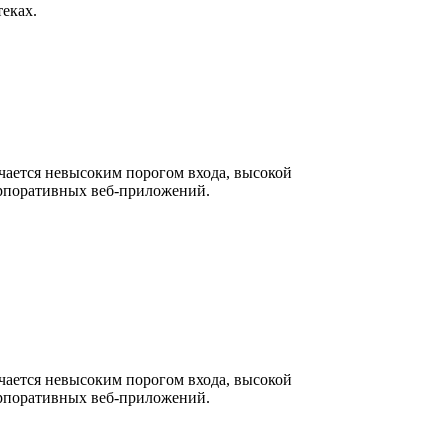
теках.
чается невысоким порогом входа, высокой
орпоративных веб-приложений.
чается невысоким порогом входа, высокой
орпоративных веб-приложений.