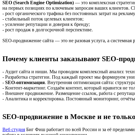
SEO (Search Engine Optimization)
— это комплексная стратегия
на первых позициях по ключевым запросам ваших клиентов. С
- рост органического трафика без постоянных затрат на рекламу
- стабильный поток целевых клиентов;
- усиление репутации и доверия к бренду;
- рост продаж в долгосрочной перспективе.
SEO-продвижение сайта — это не разовая услуга, а системная р
Почему клиенты заказывают SEO-прод
- Аудит сайта и ниши. Мы проводим комплексный анализ: техни
- Разработка стратегии. Под каждый проект мы формируем уни
-
SEO-оптимизация
. Внутренняя оптимизация сайта: структура
- Контент-маркетинг. Создаём контент, который нравится не то
- Внешнее продвижение. Размещение ссылок, работа с репутац
- Аналитика и корректировка. Постоянный мониторинг, отчёты,
SEO-продвижение в Москве и не тольк
Веб студия
Биг Фиш работает по всей России и за её пределами
работа в условиях высокой конкуренции.