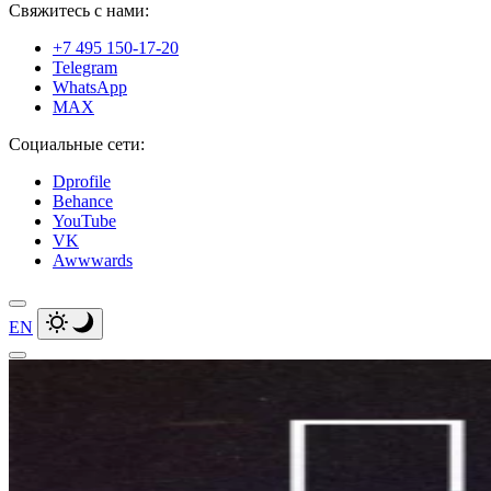
Свяжитесь с нами:
+7 495 150-17-20
Telegram
WhatsApp
MAX
Социальные сети:
Dprofile
Behance
YouTube
VK
Awwwards
EN